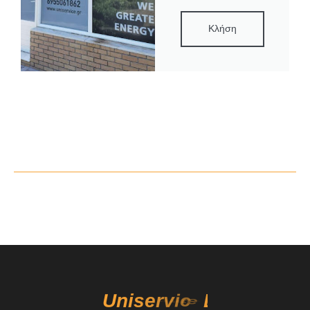
Κλήση
U
n
i
s
e
r
v
i
c
e
n
e
r
g
y